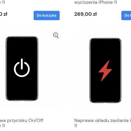
 11
wyciszenia iPhone 11
0 zł
269,00 zł
Do koszyka
Do 
wa przycisku On/Off
Naprawa układu zasilania 
 11
11