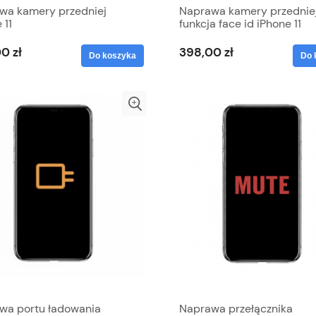
wa kamery przedniej
Naprawa kamery przedniej
 11
funkcja face id iPhone 11
0 zł
398,00 zł
Do koszyka
Do 
wa portu ładowania
Naprawa przełącznika