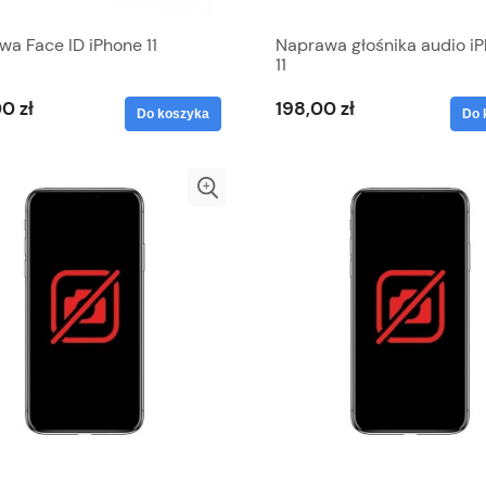
a Face ID iPhone 11
Naprawa głośnika audio i
11
0 zł
198,00 zł
Do koszyka
Do 