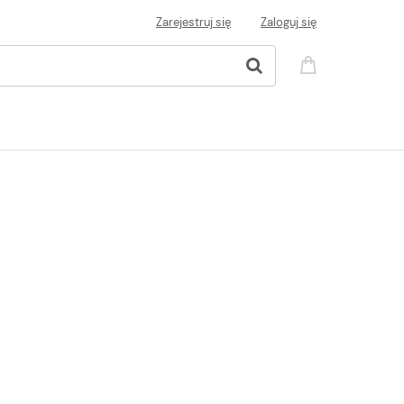
Zarejestruj się
Zaloguj się
NAPRAWY ZDALNE