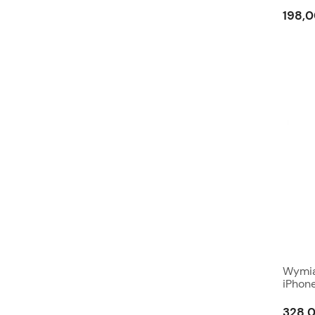
198,0
Wymia
iPhone
328,0